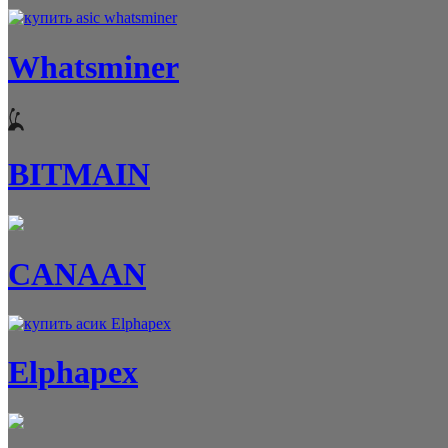
Whatsminer
BITMAIN
CANAAN
Elphapex