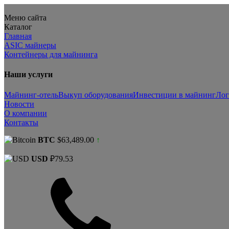
Меню сайта
Каталог
Главная
ASIC майнеры
Контейнеры для майнинга
Наши услуги
Майнинг-отель
Выкуп оборудования
Инвестиции в майнинг
Лог
Новости
О компании
Контакты
BTC
$63,489.00
↑
USD
₽79.53