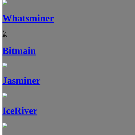
Whatsminer
Bitmain
Jasminer
IceRiver