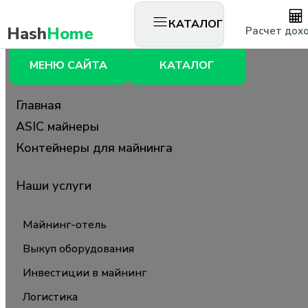
КАТАЛОГ
Hash
Home
Расчет дох
МЕНЮ САЙТА
КАТАЛОГ
Главная
ASIC майнеры
Контейнеры для майнинга
Наши услуги
Майнинг-отель
Выкуп оборудования
Инвестиции в майнинг
Логистика