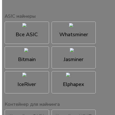
ASIC майнеры
Все ASIC
Whatsminer
Bitmain
Jasminer
IceRiver
Elphapex
Контейнер для майнинга