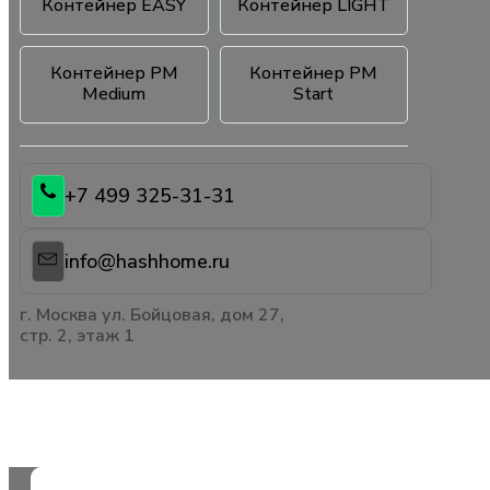
Контейнер EASY
Контейнер LIGHT
Контейнер PM
Контейнер PM
Medium
Start
+7 499 325-31-31
info@hashhome.ru
г. Москва ул. Бойцовая, дом 27,
стр. 2, этаж 1