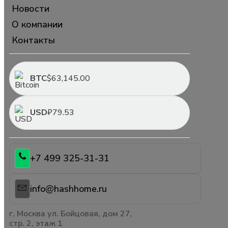
Новости
О компании
Контакты
BTC
$63,145.00
USD
₽79.53
+7 499 325-31-31
info@hashhome.ru
г. Москва ул. Бойцовая, дом 27,
стр. 2, этаж 1