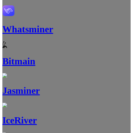
Whatsminer
Bitmain
Jasminer
IceRiver