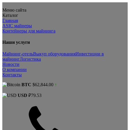
Меню сайта
Каталог
Главная
ASIC майнеры
Контейнеры для майнинга
Наши услуги
Майнинг-отель
Выкуп оборудования
Инвестиции в
майнинг
Логистика
Новости
О компании
Контакты
BTC
$62,844.00
↑
USD
₽79.53