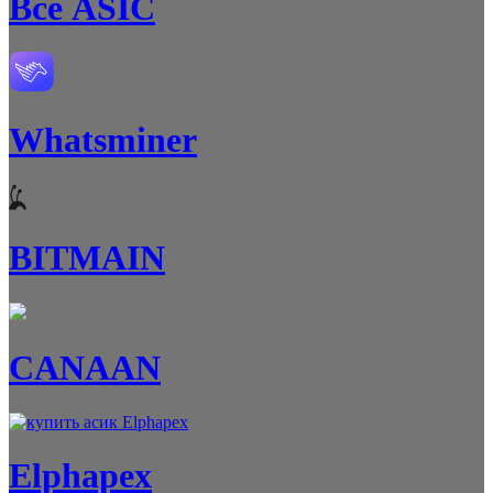
Все ASIC
Whatsminer
BITMAIN
CANAAN
Elphapex