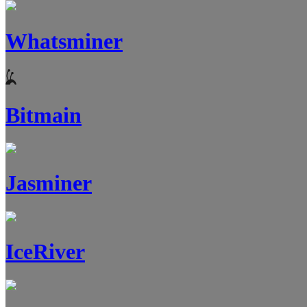
Whatsminer
Bitmain
Jasminer
IceRiver