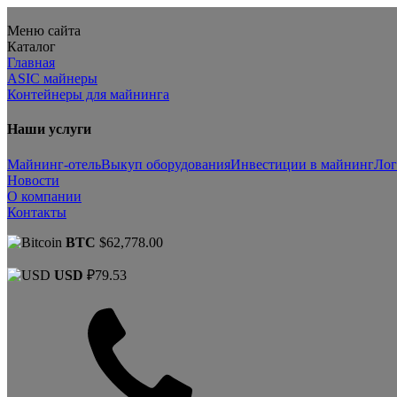
Меню сайта
Каталог
Главная
ASIC майнеры
Контейнеры для майнинга
Наши услуги
Майнинг-отель
Выкуп оборудования
Инвестиции в майнинг
Лог
Новости
О компании
Контакты
BTC
$62,778.00
USD
₽79.53