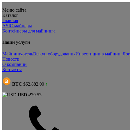
Меню сайта
Каталог
Главная
ASIC майнеры
Контейнеры для майнинга
Наши услуги
Майнинг-отель
Выкуп оборудования
Инвестиции в майнинг
Лог
Новости
О компании
Контакты
BTC
$62,882.00
↑
USD
₽79.53