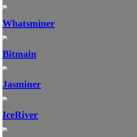
Whatsminer
Bitmain
Jasminer
IceRiver