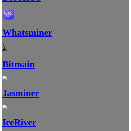
Whatsminer
Bitmain
Jasminer
IceRiver