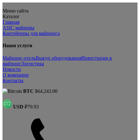
Меню сайта
Каталог
Главная
ASIC майнеры
Контейнеры для майнинга
Наши услуги
Майнинг-отель
Выкуп оборудования
Инвестиции в
майнинг
Логистика
Новости
О компании
Контакты
BTC
$64,243.00
USD
₽79.93