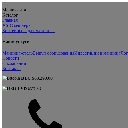
Меню сайта
Каталог
Главная
ASIC майнеры
Контейнеры для майнинга
Наши услуги
Майнинг-отель
Выкуп оборудования
Инвестиции в майнинг
Лог
Новости
О компании
Контакты
BTC
$63,290.00
USD
₽79.53