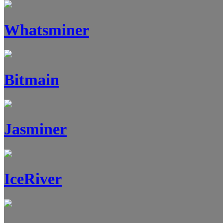
Whatsminer
Bitmain
Jasminer
IceRiver