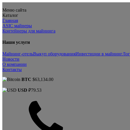
Меню сайта
Каталог
Главная
ASIC майнеры
Контейнеры для майнинга
Наши услуги
Майнинг-отель
Выкуп оборудования
Инвестиции в майнинг
Лог
Новости
О компании
Контакты
BTC
$63,134.00
USD
₽79.53