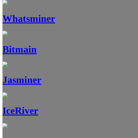
Whatsminer
Bitmain
Jasminer
IceRiver