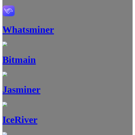
Whatsminer
Bitmain
Jasminer
IceRiver