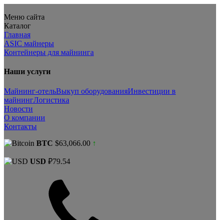
Меню сайта
Каталог
Главная
ASIC майнеры
Контейнеры для майнинга
Наши услуги
Майнинг-отель
Выкуп оборудования
Инвестиции в
майнинг
Логистика
Новости
О компании
Контакты
BTC
$63,066.00
↑
USD
₽79.54