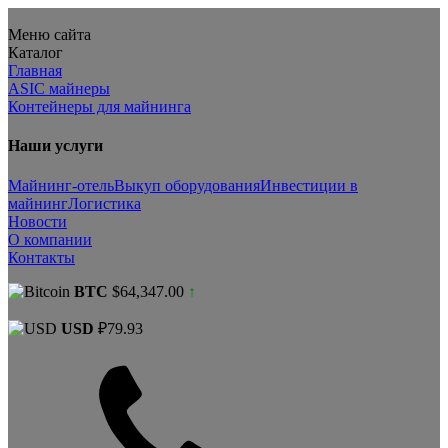
Меню сайта
Каталог
Главная
ASIC майнеры
Контейнеры для майнинга
Наши услуги
Майнинг-отель
Выкуп оборудования
Инвестиции в
майнинг
Логистика
Новости
О компании
Контакты
BTC
$64,347.00
↑
USD
₽79.93