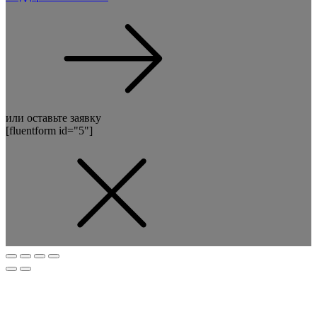
или оставьте заявку
[fluentform id="5"]