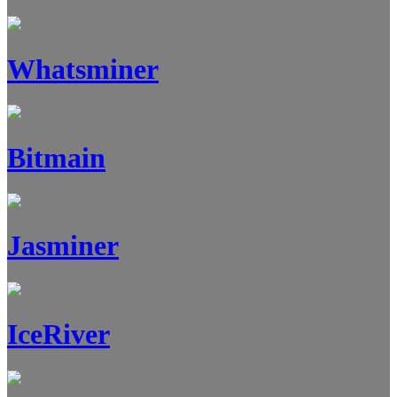
Whatsminer
Bitmain
Jasminer
IceRiver